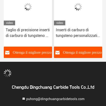
video
video
Taglio di precisione inserti
Inserti di carburo di
di carburo di tungsteno di
tungsteno personalizzati
forma rotonda da 8,9 mm
per attrezzi di lavorazione
del legno
o
Ottenga il migliore prezzo
Ottenga il migliore prezzo
Chengdu Dingchuang Carbide Tools Co.,Ltd
puhong@dingchuangcarbidetools.com