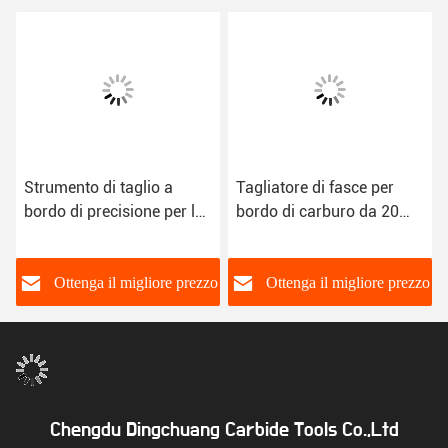
Strumento di taglio a
Tagliatore di fasce per
bordo di precisione per la
bordo di carburo da 20
lavorazione del legno
mm per applicazioni di
lavorazione del legno
o
Ottenga il migliore prezzo
Ottenga il migliore prezzo
Chengdu Dingchuang Carbide Tools Co.,Ltd