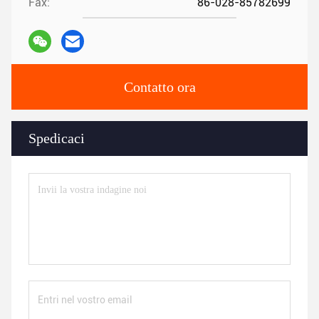
Fax:
86-028-85782699
Contatto ora
Spedicaci