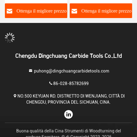
Fusoli di sabbiatura a
carburo resistente
carburo YG6X
all'impatto
o
Ottenga il migliore prezzo
Ottenga il migliore prezzo
Chengdu Dingchuang Carbide Tools Co.,Ltd
puhong@dingchuangcarbidetools.com
86-028-85782699
NO.500 KEYUAN RD. DISTRETTO DI WENJIANG, CITTÀ DI
CHENGDU, PROVINCIA DEL SICHUAN, CINA.
Buona qualità della Cina Strumenti di Woodturning del