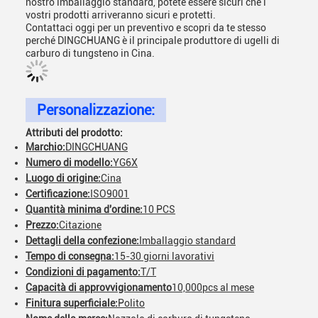
nostro imballaggio standard, potete essere sicuri che i
vostri prodotti arriveranno sicuri e protetti.
Contattaci oggi per un preventivo e scopri da te stesso
perché DINGCHUANG è il principale produttore di ugelli di
carburo di tungsteno in Cina.
Personalizzazione:
Attributi del prodotto:
Marchio:
DINGCHUANG
Numero di modello:
YG6X
Luogo di origine:
Cina
Certificazione:
ISO9001
Quantità minima d'ordine:
10 PCS
Prezzo:
Citazione
Dettagli della confezione:
Imballaggio standard
Tempo di consegna:
15-30 giorni lavorativi
Condizioni di pagamento:
T/T
Capacità di approvvigionamento
10,000pcs al mese
Finitura superficiale:
Polito