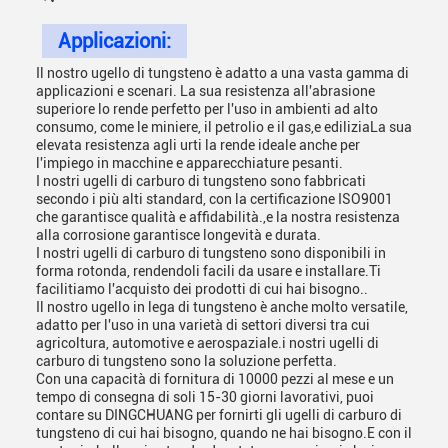
Applicazioni:
Il nostro ugello di tungsteno è adatto a una vasta gamma di
applicazioni e scenari. La sua resistenza all'abrasione
superiore lo rende perfetto per l'uso in ambienti ad alto
consumo, come le miniere, il petrolio e il gas,e ediliziaLa sua
elevata resistenza agli urti la rende ideale anche per
l'impiego in macchine e apparecchiature pesanti.
I nostri ugelli di carburo di tungsteno sono fabbricati
secondo i più alti standard, con la certificazione ISO9001
che garantisce qualità e affidabilità.,e la nostra resistenza
alla corrosione garantisce longevità e durata.
I nostri ugelli di carburo di tungsteno sono disponibili in
forma rotonda, rendendoli facili da usare e installare.Ti
facilitiamo l'acquisto dei prodotti di cui hai bisogno..
Il nostro ugello in lega di tungsteno è anche molto versatile,
adatto per l'uso in una varietà di settori diversi tra cui
agricoltura, automotive e aerospaziale.i nostri ugelli di
carburo di tungsteno sono la soluzione perfetta.
Con una capacità di fornitura di 10000 pezzi al mese e un
tempo di consegna di soli 15-30 giorni lavorativi, puoi
contare su DINGCHUANG per fornirti gli ugelli di carburo di
tungsteno di cui hai bisogno, quando ne hai bisogno.E con il