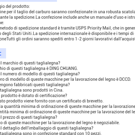
io del prodotto:
ne per il taglio del carburo saranno confezionate in una robusta scatola 
ante la spedizione.La confezione include anche un manuale d'uso e istru
ne:
 metodo di spedizione standard è tramite USPS Priority Mail, che in gener
no degli Stati Uniti.La spedizione internazionale è disponibile e i tempi 
oneTutti gli ordini saranno spediti entro 1-2 giorni lavorativi dall'acquis
:
 il marchio di questi taglialegna?
chio di questi taglialegna è DING CHUANG.
 il numero di modello di questi taglialegna?
ero di modello di queste macchine per la lavorazione del legno è DCCD.
engono fabbricati questi taglialegna?
 taglialegna sono prodotti in Cina.
 prodotto è dotato di certificazione?
sto prodotto viene fornito con un certificato di brevetto.
 la quantità minima di ordinazione di queste macchine per la lavorazion
ntità minima di ordinazione di queste macchine per la lavorazione del le
il prezzo di questi taglialegna?
zzo di queste macchine per la lavorazione del legno è negoziabile.
il dettaglio dell'imballaggio di questi taglialegna?
 taglialegna sono in confezione standard con 10 pezzi.