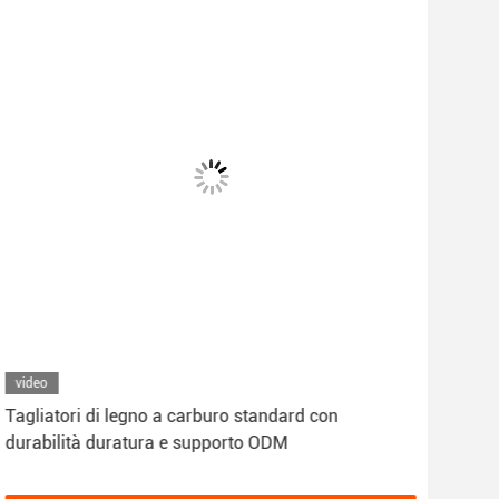
video
vid
Tagliatori di legno a carburo standard con
Dura
durabilità duratura e supporto ODM
magg