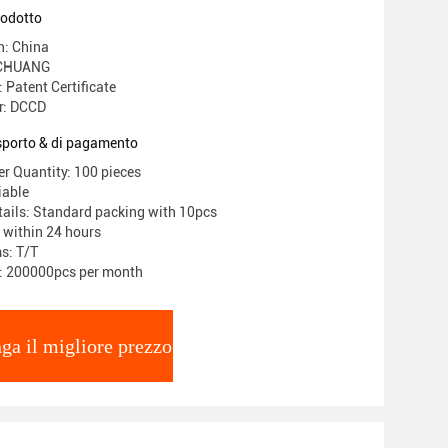
rodotto
n: China
 CHUANG
: Patent Certificate
r: DCCD
asporto & di pagamento
 Quantity: 100 pieces
iable
ails: Standard packing with 10pcs
: within 24 hours
s: T/T
y: 200000pcs per month
ga il migliore prezzo