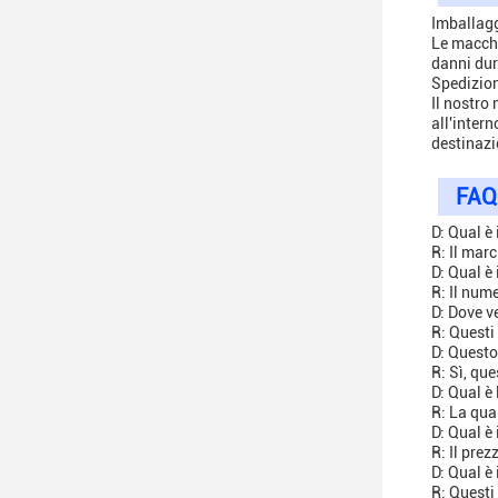
Imballagg
Le macchi
danni dur
Spedizio
Il nostro
all'inter
destinazi
FAQ
D: Qual è
R: Il mar
D: Qual è
R: Il num
D: Dove v
R: Questi
D: Questo
R: Sì, que
D: Qual è
R: La qua
D: Qual è 
R: Il pre
D: Qual è 
R: Questi