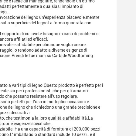
mplice e facile da maneggiare, rendendolo un ottimo
 adatti perfettamente a qualsiasi impianto di
ungo.
lavorazione del legno un'esperienza piacevole.mentre
si sulla superficie del legnoLa forma quadrata con
 il supporto di cui avete bisogno in caso di problemi o
cora affilati ed efficaci.
urevole e affidabile per chiunque voglia creare
 raggio lo rendono adatto a diverse esigenze di
ecisione.Prendi le tue mani su Carbide Woodturning
o a vari tipi di legno.Questo prodotto è perfetto per i
ale sia per i professionisti che per gli amatori.
do che possano resistere all'uso regolare.
ono perfetti per l'uso in molteplici occasioni e
zione del legno che richiedono una grande precisione e
pezzi decorativi.
, che testimonia la loro qualità e affidabilità.La
proprie esigenze specifiche..
ziabile. Ha una capacità di fornitura di 200.000 pezzi
gno.L' imballaggio standard include 10 pezzi., e il