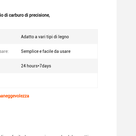
io di carburo di precisione
,
Adatto a vari tipi di legno
sare:
Semplice e facile da usare
24 hours*7days
e maneggevolezza