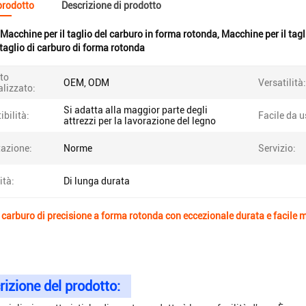
 prodotto
Descrizione di prodotto
Macchine per il taglio del carburo in forma rotonda
,
Macchine per il tagl
taglio di carburo di forma rotonda
to
OEM, ODM
Versatilità:
lizzato:
Si adatta alla maggior parte degli
bilità:
Facile da u
attrezzi per la lavorazione del legno
tazione:
Norme
Servizio:
ità:
Di lunga durata
di carburo di precisione a forma rotonda con eccezionale durata e facil
izione del prodotto: