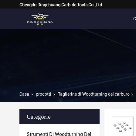
Chengdu Dingchuang Carbide Tools Co.,Ltd
C
Casa
>
prodotti
>
Taglierine di Woodturning del carburo
>
Categorie
Strumenti Di Woodturning Del