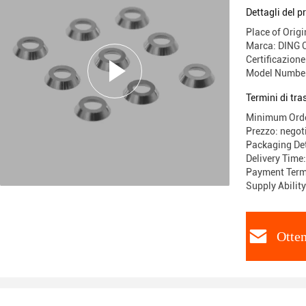
Dettagli del p
Place of Origi
Marca: DING
Certificazione
Model Numbe
Termini di tr
Minimum Order
Prezzo: negot
Packaging Det
Delivery Time
Payment Term
Supply Abilit
Otten