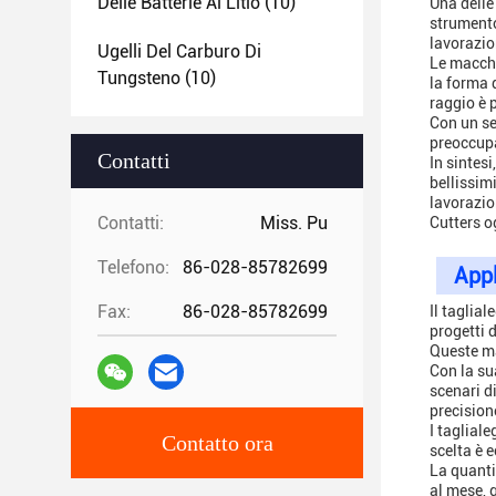
Delle Batterie Al Litio
(10)
Una delle
strumento
lavorazio
Ugelli Del Carburo Di
Le macchi
Tungsteno
(10)
la forma 
raggio è p
Con un ser
preoccupa
Contatti
In sintes
bellissim
lavorazio
Contatti:
Miss. Pu
Cutters o
Telefono:
86-028-85782699
Appl
Fax:
86-028-85782699
Il taglia
progetti 
Queste ma
Con la su
scenari d
precision
I taglial
Contatto ora
scelta è 
La quanti
al mese, 