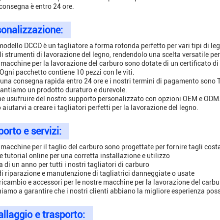
consegna è entro 24 ore.
onalizzazione:
 modello DCCD è un tagliatore a forma rotonda perfetto per vari tipi di le
li strumenti di lavorazione del legno, rendendolo una scelta versatile per
 macchine per la lavorazione del carburo sono dotate di un certificato di 
Ogni pacchetto contiene 10 pezzi con le viti.
una consegna rapida entro 24 ore e i nostri termini di pagamento sono T
antiamo un prodotto duraturo e durevole.
e usufruire del nostro supporto personalizzato con opzioni OEM e ODM.
iutarvi a creare i tagliatori perfetti per la lavorazione del legno.
orto e servizi:
macchine per il taglio del carburo sono progettate per fornire tagli costan
e tutorial online per una corretta installazione e utilizzo
 di un anno per tutti i nostri tagliatori di carburo
 di riparazione e manutenzione di tagliatrici danneggiate o usate
i ricambio e accessori per le nostre macchine per la lavorazione del carbu
iamo a garantire che i nostri clienti abbiano la migliore esperienza possi
llaggio e trasporto: