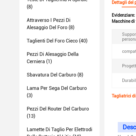
Dettagli del
(8)
Evidenziare:
Attraverso I Pezzi Di
Macchine di 
Alesaggio Del Foro
(8)
Suppor
persona
Taglienti Del Foro Cieco
(40)
compati
Pezzi Di Alesaggio Della
Cerniera
(1)
Proget
Sbavatura Del Carburo
(8)
Durabil
Lama Per Sega Del Carburo
(3)
Tagliatrici 
Pezzi Del Router Del Carburo
(13)
Descr
Lamette Di Taglio Per Elettrodi