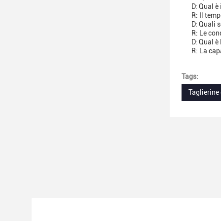
D: Qual è
R: Il tem
D: Quali 
R: Le con
D: Qual è
R: La cap
Tags:
Taglierine