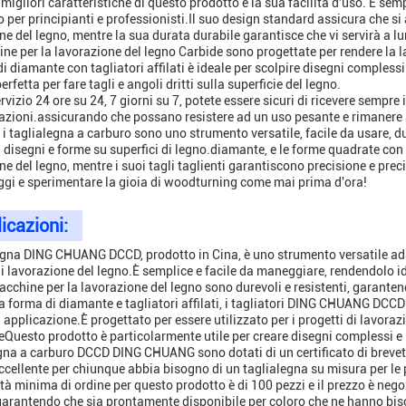
 migliori caratteristiche di questo prodotto è la sua facilità d'uso. È se
 per principianti e professionisti.Il suo design standard assicura che si
ne del legno, mentre la sua durata durabile garantisce che vi servirà a l
ne per la lavorazione del legno Carbide sono progettate per rendere la 
di diamante con tagliatori affilati è ideale per scolpire disegni comples
erfetta per fare tagli e angoli dritti sulla superficie del legno.
vizio 24 ore su 24, 7 giorni su 7, potete essere sicuri di ricevere sempre
zioni.assicurando che possano resistere ad un uso pesante e rimanere an
i, i taglialegna a carburo sono uno strumento versatile, facile da usare, d
i disegni e forme su superfici di legno.diamante, e le forme quadrate con
ne del legno, mentre i suoi tagli taglienti garantiscono precisione e pr
ggi e sperimentare la gioia di woodturning come mai prima d'ora!
icazioni:
legna DING CHUANG DCCD, prodotto in Cina, è uno strumento versatile adatt
di lavorazione del legno.È semplice e facile da maneggiare, rendendolo ide
cchine per la lavorazione del legno sono durevoli e resistenti, garanten
a forma di diamante e tagliatori affilati, i tagliatori DING CHUANG DCCD s
i applicazione.È progettato per essere utilizzato per i progetti di lavora
eQuesto prodotto è particolarmente utile per creare disegni complessi e 
egna a carburo DCCD DING CHUANG sono dotati di un certificato di brevetto
eccellente per chiunque abbia bisogno di un taglialegna su misura per le 
tà minima di ordine per questo prodotto è di 100 pezzi e il prezzo è nego
garantendo che sia prontamente disponibile per coloro che ne hanno biso