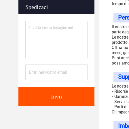
tempo di 
Spedicaci
Pers
Il nostro
parte deg
Le nostre
prodotto.
Offriamo 
mese, gar
Puoi anch
possiamo a
Supp
Le nostre 
- Risorse 
Invii
- Garanzia
- Servizi
- Parti d
Ci impegn
Imba