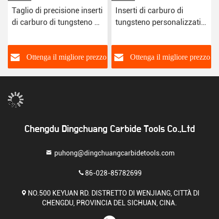
Taglio di precisione inserti
Inserti di carburo di
di carburo di tungsteno di
tungsteno personalizzati
forma rotonda da 8,9 mm
per attrezzi di lavorazione
del legno
o
Ottenga il migliore prezzo
Ottenga il migliore prezzo
Chengdu Dingchuang Carbide Tools Co.,Ltd
puhong@dingchuangcarbidetools.com
86-028-85782699
NO.500 KEYUAN RD. DISTRETTO DI WENJIANG, CITTÀ DI
CHENGDU, PROVINCIA DEL SICHUAN, CINA.