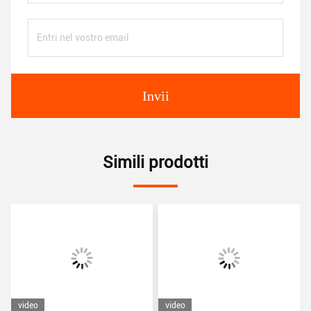
Invii
Simili prodotti
video
video