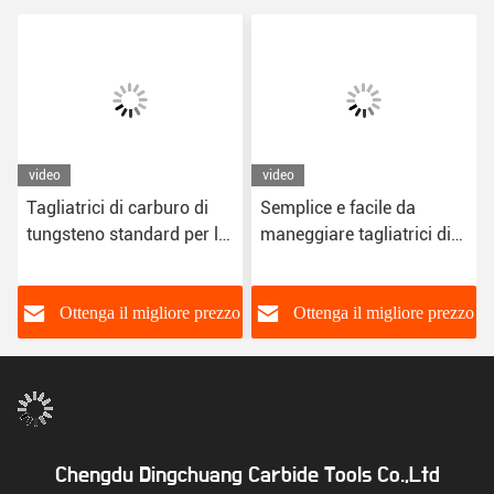
video
video
Tagliatrici di carburo di
Semplice e facile da
tungsteno standard per la
maneggiare tagliatrici di
lavorazione del legno si
carburo standard per
adattano alla maggior
diversi tipi di legno
parte degli strumenti di
o
Ottenga il migliore prezzo
Ottenga il migliore prezzo
lavorazione del legno
facili da maneggiare
Chengdu Dingchuang Carbide Tools Co.,Ltd