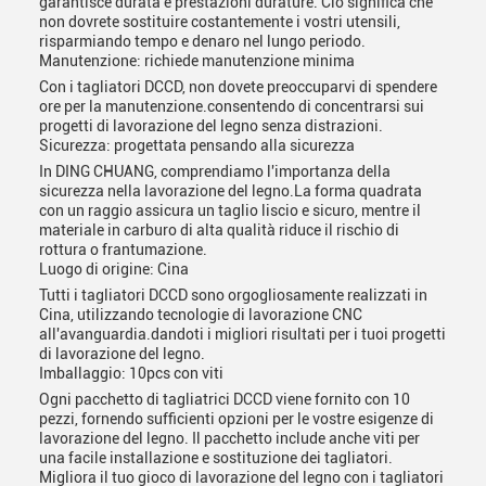
garantisce durata e prestazioni durature. Ciò significa che
non dovrete sostituire costantemente i vostri utensili,
risparmiando tempo e denaro nel lungo periodo.
Manutenzione: richiede manutenzione minima
Con i tagliatori DCCD, non dovete preoccuparvi di spendere
ore per la manutenzione.consentendo di concentrarsi sui
progetti di lavorazione del legno senza distrazioni.
Sicurezza: progettata pensando alla sicurezza
In DING CHUANG, comprendiamo l'importanza della
sicurezza nella lavorazione del legno.La forma quadrata
con un raggio assicura un taglio liscio e sicuro, mentre il
materiale in carburo di alta qualità riduce il rischio di
rottura o frantumazione.
Luogo di origine: Cina
Tutti i tagliatori DCCD sono orgogliosamente realizzati in
Cina, utilizzando tecnologie di lavorazione CNC
all'avanguardia.dandoti i migliori risultati per i tuoi progetti
di lavorazione del legno.
Imballaggio: 10pcs con viti
Ogni pacchetto di tagliatrici DCCD viene fornito con 10
pezzi, fornendo sufficienti opzioni per le vostre esigenze di
lavorazione del legno. Il pacchetto include anche viti per
una facile installazione e sostituzione dei tagliatori.
Migliora il tuo gioco di lavorazione del legno con i tagliatori