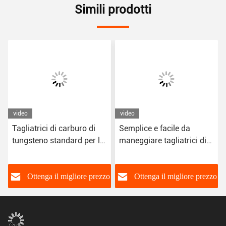
Simili prodotti
video
video
Tagliatrici di carburo di
Semplice e facile da
tungsteno standard per la
maneggiare tagliatrici di
lavorazione del legno si
carburo standard per
adattano alla maggior
diversi tipi di legno
parte degli strumenti di
o
Ottenga il migliore prezzo
Ottenga il migliore prezzo
lavorazione del legno
facili da maneggiare