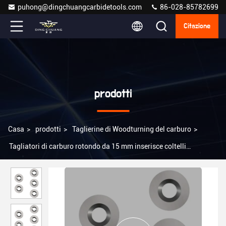
puhong@dingchuangcarbidetools.com
86-028-85782699
Citazione
prodotti
Casa
>
prodotti
>
Taglierine di Woodturning del carburo
>
Tagliatori di carburo rotondo da 15 mm inserisce coltelli
indicizzabili con viti per il fai da te finitura di legno